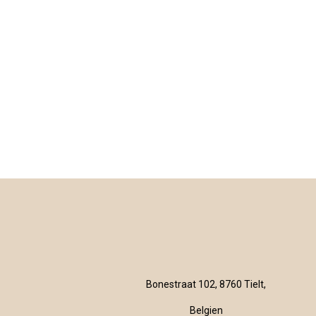
Bonestraat 102, 8760 Tielt,
Belgien