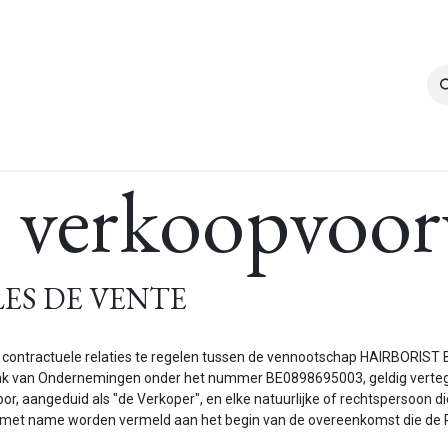
Klant worden
 verkoopvoo
ES DE VENTE
ontractuele relaties te regelen tussen de vennootschap HAIRBORIST B
ank van Ondernemingen onder het nummer BE0898695003, geldig vertege
r, aangeduid als "de Verkoper", en elke natuurlijke of rechtspersoon di
 met name worden vermeld aan het begin van de overeenkomst die de Pa