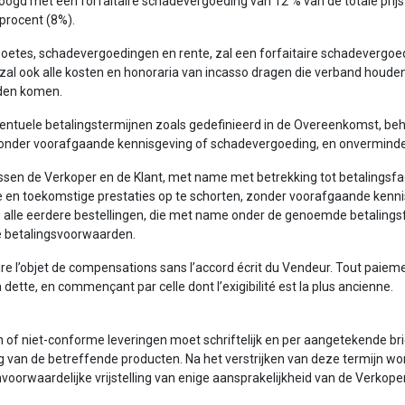
oogd met een forfaitaire schadevergoeding van 12 % van de totale prij
procent (8%).
de boetes, schadevergoedingen en rente, zal een forfaitaire schadeverg
 zal ook alle kosten en honoraria van incasso dragen die verband houden
uden komen.
eventuele betalingstermijnen zoals gedefinieerd in de Overeenkomst, be
zonder voorafgaande kennisgeving of schadevergoeding, en onverminder
sen de Verkoper en de Klant, met name met betrekking tot betalingsfaci
e en toekomstige prestaties op te schorten, zonder voorafgaande kenn
alle eerdere bestellingen, die met name onder de genoemde betalingsfacil
 betalingsvoorwaarden.
e l’objet de compensations sans l’accord écrit du Vendeur. Tout paiement
la dette, en commençant par celle dont l’exigibilité est la plus ancienne.
en of niet-conforme leveringen moet schriftelijk en per aangetekende 
 van de betreffende producten. Na het verstrijken van deze termijn wor
nvoorwaardelijke vrijstelling van enige aansprakelijkheid van de Verkope