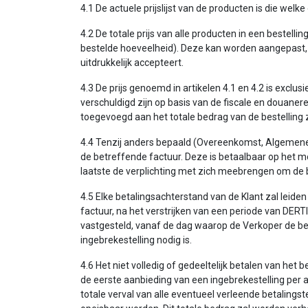
4.1 De actuele prijslijst van de producten is die wel
4.2 De totale prijs van alle producten in een bestel
bestelde hoeveelheid). Deze kan worden aangepast, me
uitdrukkelijk accepteert.
4.3 De prijs genoemd in artikelen 4.1 en 4.2 is exc
verschuldigd zijn op basis van de fiscale en douaner
toegevoegd aan het totale bedrag van de bestelling z
4.4 Tenzij anders bepaald (Overeenkomst, Algemene V
de betreffende factuur. Deze is betaalbaar op het m
laatste de verplichting met zich meebrengen om de 
4.5 Elke betalingsachterstand van de Klant zal leide
factuur, na het verstrijken van een periode van DERTI
vastgesteld, vanaf de dag waarop de Verkoper de be
ingebrekestelling nodig is.
4.6 Het niet volledig of gedeeltelijk betalen van he
de eerste aanbieding van een ingebrekestelling per 
totale verval van alle eventueel verleende betalingst