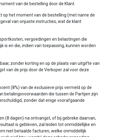
t moment van de bestelling door de Klant.
trekt op het moment van de bestelling (met name de
eval van onjuiste instructies, wat de klant
nsportkosten, vergoedingen en belastingen die
jk is en die, indien van toepassing, kunnen worden
ar, zonder korting en op de plaats van uitgifte van
st van de prijs door de Verkoper zal voor deze
ocent (8%) van de exclusieve prijs vermeld op de
van betalingsvoorwaarden die tussen de Partijen zijn
erschuldigd, zonder dat enige voorafgaande
en (8 dagen) na ontvangst, of bij gebreke daarvan,
ltaat is gebleven, zal leiden tot onmiddellijke en
hem niet betaalde facturen, welke onmiddellijk