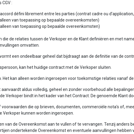
s CGV :
cord défini librement entre les parties (contrat cadre ou d’application, d
leen van toepassing op bepaalde overeenkomsten)
alleen van toepassing op bepaalde overeenkomsten)
en die de relaties tussen de Verkoper en de Klant definiëren en met n
anvullingen omvatten.
rmt een ondeelbaar geheel dat bijdraagt aan de definitie van de contra
htspersoon, kan het huidige contract met de Verkoper sluiten.
rvan. Het kan alleen worden ingeroepen voor toekomstige relaties vanaf d
nt aanvaardt aldus volledig, geheel en zonder voorbehoud alle bepalin
 Verkoper bindt in het kader van het Contract. De genoemde Klant doe
 of voorwaarden die op brieven, documenten, commerciële nota's of, me
de Verkoper kunnen worden ingeroepen.
en van de Overeenkomst aan te vullen of te vervangen. Tenzij anders b
artijen ondertekende Overeenkomst en eventuele aanvullingen hebben 