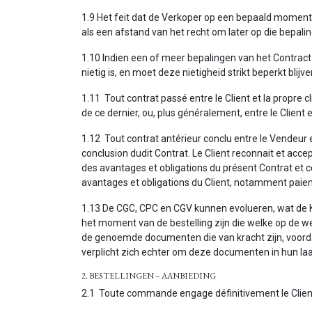
1.9 Het feit dat de Verkoper op een bepaald moment
als een afstand van het recht om later op die bepali
1.10 Indien een of meer bepalingen van het Contract
nietig is, en moet deze nietigheid strikt beperkt blij
1.11 Tout contrat passé entre le Client et la propre c
de ce dernier, ou, plus généralement, entre le Client e
1.12 Tout contrat antérieur conclu entre le Vendeur e
conclusion dudit Contrat. Le Client reconnait et acce
des avantages et obligations du présent Contrat et ce
avantages et obligations du Client, notamment paiem
1.13 De CGC, CPC en CGV kunnen evolueren, wat de 
het moment van de bestelling zijn die welke op de we
de genoemde documenten die van kracht zijn, voorda
verplicht zich echter om deze documenten in hun la
2. BESTELLINGEN – AANBIEDING
2.1 Toute commande engage définitivement le Clien