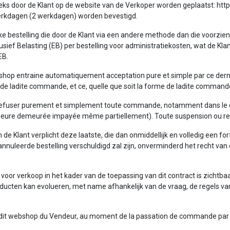
eks door de Klant op de website van de Verkoper worden geplaatst: https:/
rkdagen (2 werkdagen) worden bevestigd.
ke bestelling die door de Klant via een andere methode dan die voorzien 
sief Belasting (EB) per bestelling voor administratiekosten, wat de Klan
EB.
bshop entraine automatiquement acceptation pure et simple par ce derni
ur de ladite commande, et ce, quelle que soit la forme de ladite command
refuser purement et simplement toute commande, notamment dans le cas o
rieure demeurée impayée même partiellement). Toute suspension ou 
van de Klant verplicht deze laatste, die dan onmiddellijk en volledig een
eannuleerde bestelling verschuldigd zal zijn, onverminderd het recht v
 voor verkoop in het kader van de toepassing van dit contract is zichtb
 producten kan evolueren, met name afhankelijk van de vraag, de regels v
ur ledit webshop du Vendeur, au moment de la passation de commande par l