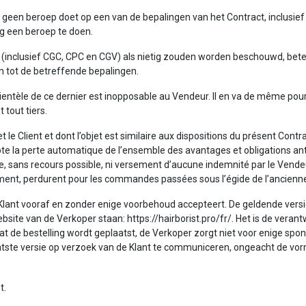
 geen beroep doet op een van de bepalingen van het Contract, inclusie
ng een beroep te doen.
 (inclusief CGC, CPC en CGV) als nietig zouden worden beschouwd, betek
ven tot de betreffende bepalingen.
lientèle de ce dernier est inopposable au Vendeur. Il en va de même pour
t tout tiers.
t le Client et dont l’objet est similaire aux dispositions du présent Con
pte la perte automatique de l’ensemble des avantages et obligations ant
, sans recours possible, ni versement d’aucune indemnité par le Vendeur,
ent, perdurent pour les commandes passées sous l’égide de l’ancienne
Klant vooraf en zonder enige voorbehoud accepteert. De geldende ve
bsite van de Verkoper staan: https://hairborist.pro/fr/. Het is de vera
t de bestelling wordt geplaatst, de Verkoper zorgt niet voor enige sp
atste versie op verzoek van de Klant te communiceren, ongeacht de vor
t.