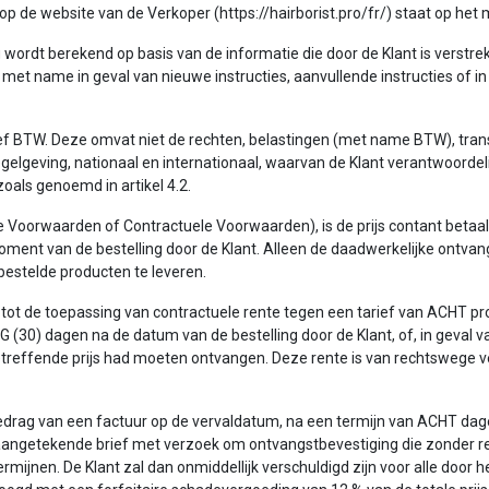
ke op de website van de Verkoper (https://hairborist.pro/fr/) staat op he
ling wordt berekend op basis van de informatie die door de Klant is vers
t name in geval van nieuwe instructies, aanvullende instructies of in g
lusief BTW. Deze omvat niet de rechten, belastingen (met name BTW), tra
egelgeving, nationaal en internationaal, waarvan de Klant verantwoordeli
oals genoemd in artikel 4.2.
oorwaarden of Contractuele Voorwaarden), is de prijs contant betaalba
oment van de bestelling door de Klant. Alleen de daadwerkelijke ontvang
bestelde producten te leveren.
n tot de toepassing van contractuele rente tegen een tarief van ACHT pr
G (30) dagen na de datum van de bestelling door de Klant, of, in geval 
treffende prijs had moeten ontvangen. Deze rente is van rechtswege v
t bedrag van een factuur op de vervaldatum, na een termijn van ACHT dag
aangetekende brief met verzoek om ontvangstbevestiging die zonder resu
ermijnen. De Klant zal dan onmiddellijk verschuldigd zijn voor alle door 