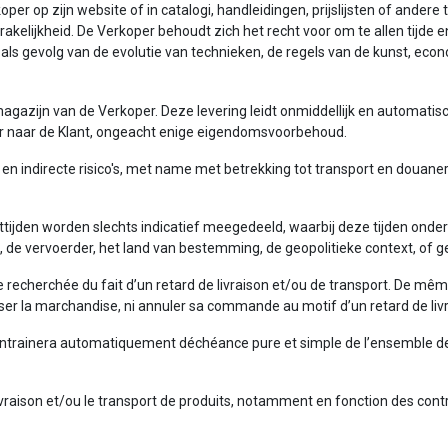
oper op zijn website of in catalogi, handleidingen, prijslijsten of ande
rakelijkheid. De Verkoper behoudt zich het recht voor om te allen tijd
ls gevolg van de evolutie van technieken, de regels van de kunst, ec
 magazijn van de Verkoper. Deze levering leidt onmiddellijk en automatis
er naar de Klant, ongeacht enige eigendomsvoorbehoud.
en indirecte risico's, met name met betrekking tot transport en douanerege
orttijden worden slechts indicatief meegedeeld, waarbij deze tijden onde
 de vervoerder, het land van bestemming, de geopolitieke context, of 
 recherchée du fait d’un retard de livraison et/ou de transport. De mê
fuser la marchandise, ni annuler sa commande au motif d’un retard de liv
trainera automatiquement déchéance pure et simple de l’ensemble des 
 livraison et/ou le transport de produits, notamment en fonction des cont