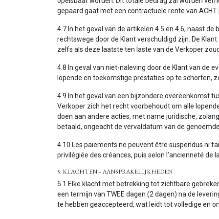
opeisbaar worden. Dit totale bedrag zal worden verh
gepaard gaat met een contractuele rente van ACHT 
4.7 In het geval van de artikelen 4.5 en 4.6, naast 
rechtswege door de Klant verschuldigd zijn. De Klant
zelfs als deze laatste ten laste van de Verkoper zo
4.8 In geval van niet-naleving door de Klant van de 
lopende en toekomstige prestaties op te schorten, 
4.9 In het geval van een bijzondere overeenkomst tus
Verkoper zich het recht voorbehoudt om alle lopend
doen aan andere acties, met name juridische, zolang 
betaald, ongeacht de vervaldatum van de genoemde
4.10 Les paiements ne peuvent être suspendus ni fair
privilégiée des créances, puis selon l’ancienneté de 
5. KLACHTEN – AANSPRAKELIJKHEDEN
5.1 Elke klacht met betrekking tot zichtbare gebrek
een termijn van TWEE dagen (2 dagen) na de levering
te hebben geaccepteerd, wat leidt tot volledige en o