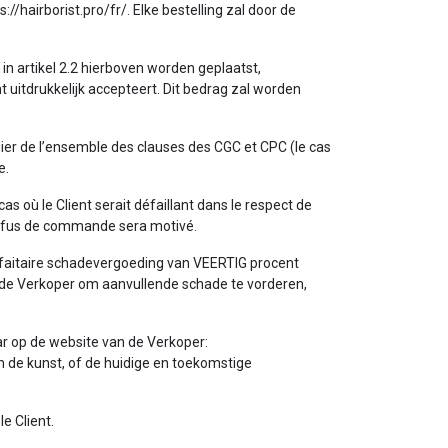
/hairborist.pro/fr/. Elke bestelling zal door de
in artikel 2.2 hierboven worden geplaatst,
t uitdrukkelijk accepteert. Dit bedrag zal worden
er de l’ensemble des clauses des CGC et CPC (le cas
e.
ù le Client serait défaillant dans le respect de
refus de commande sera motivé.
 forfaitaire schadevergoeding van VEERTIG procent
an de Verkoper om aanvullende schade te vorderen,
aar op de website van de Verkoper:
an de kunst, of de huidige en toekomstige
e Client.