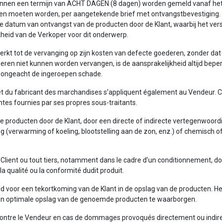
 binnen een termijn van ACHT DAGEN (8 dagen) worden gemeld vanaf h
n moeten worden, per aangetekende brief met ontvangstbevestiging. Gee
atum van ontvangst van de producten door de Klant, waarbij het verstri
jkheid van de Verkoper voor dit onderwerp.
eperkt tot de vervanging op zijn kosten van defecte goederen, zonder dat
ederen niet kunnen worden vervangen, is de aansprakelijkheid altijd bep
g, ongeacht de ingeroepen schade.
r et du fabricant des marchandises s’appliquent également au Vendeur. C
antes fournies par ses propres sous-traitants.
de producten door de Klant, door een directe of indirecte vertegenwoordi
ng (verwarming of koeling, blootstelling aan de zon, enz.) of chemisch o
 Client ou tout tiers, notamment dans le cadre d’un conditionnement, don
 qualité ou la conformité dudit produit.
d voor een tekortkoming van de Klant in de opslag van de producten. Het
een optimale opslag van de genoemde producten te waarborgen.
e contre le Vendeur en cas de dommages provoqués directement ou indire