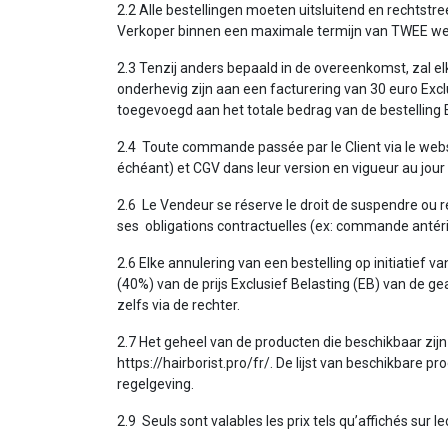
2.2 Alle bestellingen moeten uitsluitend en rechtstre
Verkoper binnen een maximale termijn van TWEE we
2.3 Tenzij anders bepaald in de overeenkomst, zal el
onderhevig zijn aan een facturering van 30 euro Exclu
toegevoegd aan het totale bedrag van de bestelling 
2.4 Toute commande passée par le Client via le we
échéant) et CGV dans leur version en vigueur au jo
2.6 Le Vendeur se réserve le droit de suspendre ou 
ses obligations contractuelles (ex: commande anté
2.6 Elke annulering van een bestelling op initiatief 
(40%) van de prijs Exclusief Belasting (EB) van de g
zelfs via de rechter.
2.7 Het geheel van de producten die beschikbaar zijn
https://hairborist.pro/fr/. De lijst van beschikbare
regelgeving.
2.9 Seuls sont valables les prix tels qu’affichés s