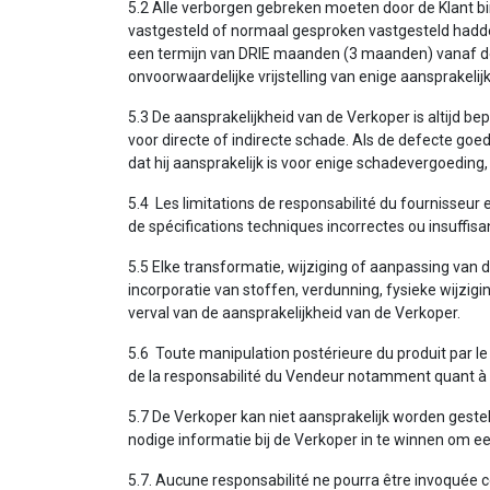
5.2 Alle verborgen gebreken moeten door de Klant
vastgesteld of normaal gesproken vastgesteld hadde
een termijn van DRIE maanden (3 maanden) vanaf de d
onvoorwaardelijke vrijstelling van enige aansprakeli
5.3 De aansprakelijkheid van de Verkoper is altijd b
voor directe of indirecte schade. Als de defecte go
dat hij aansprakelijk is voor enige schadevergoedin
5.4 Les limitations de responsabilité du fournisseu
de spécifications techniques incorrectes ou insuffis
5.5 Elke transformatie, wijziging of aanpassing van 
incorporatie van stoffen, verdunning, fysieke wijzigi
verval van de aansprakelijkheid van de Verkoper.
5.6 Toute manipulation postérieure du produit par le
de la responsabilité du Vendeur notamment quant à la
5.7 De Verkoper kan niet aansprakelijk worden gestel
nodige informatie bij de Verkoper in te winnen om 
5.7. Aucune responsabilité ne pourra être invoqué