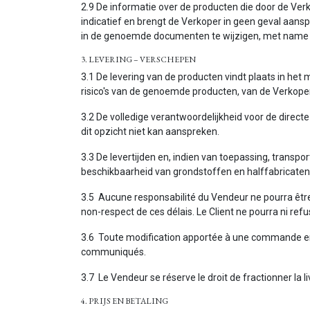
2.9 De informatie over de producten die door de Verk
indicatief en brengt de Verkoper in geen geval aansp
in de genoemde documenten te wijzigen, met name a
3. LEVERING – VERSCHEPEN
3.1 De levering van de producten vindt plaats in het
risico's van de genoemde producten, van de Verkop
3.2 De volledige verantwoordelijkheid voor de directe 
dit opzicht niet kan aanspreken.
3.3 De levertijden en, indien van toepassing, transp
beschikbaarheid van grondstoffen en halffabricaten,
3.5 Aucune responsabilité du Vendeur ne pourra être
non-respect de ces délais. Le Client ne pourra ni re
3.6 Toute modification apportée à une commande en
communiqués.
3.7 Le Vendeur se réserve le droit de fractionner la
4. PRIJS EN BETALING