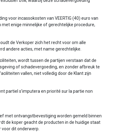
s exclusief btw, waarbij deze schadevergoeding
oeding voor incassokosten van VEERTIG (40) euro van
 met enige minnelijke of gerechtelijke procedure,
houdt de Verkoper zich het recht voor om alle
d andere acties, met name gerechtelijke.
liteiten, wordt tussen de partijen verstaan dat de
isgeving of schadevergoeding, en zonder afbreuk te
iteiten vallen, niet volledig door de Klant zijn
 partiel s’imputera en priorité sur la partie non
brief met ontvangstbevestiging worden gemeld binnen
dt de koper geacht de producten in de huidige staat
r voor dit onderwerp.