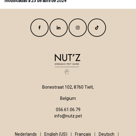
modificadas a 23 de abril de 2024
Bonestraat 102, 8760 Tielt,
Belgium
056.61.06.79
info@nutz.pet
Nederlands
|
English (US)
|
Français
|
Deutsch
|