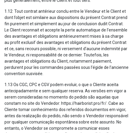
plus généralement, entre le Client et tout tiers.
1.12 Tout contrat antérieur conclu entre le Vendeur et le Client et
dont l’objet est similaire aux dispositions du présent Contrat prend
fin purement et simplement au jour de conclusion dudit Contrat.
Le Client reconnait et accepte la perte automatique de l’ensemble
des avantages et obligations antérieurement mises à sa charge
au profit exclusif des avantages et obligations du présent Contrat
et ce, sans recours possible, ni versement d’aucune indemnité par
le Vendeur, ni responsabilité de ce dernier. Toutefois, les
avantages et obligations du Client, notamment paiement,
perdurent pour les commandes passées sous l’égide de l’ancienne
convention susvisée.
1.13 Os CGC, CPC e CGV podem evoluir, o que o Cliente aceita
antecipadamente e sem qualquer reserva. As versões em vigor a
serem consideradas no momento do pedido são aquelas que
constam no site do Vendedor: https://hairborist.pro/fr/. Cabe ao
Cliente tomar conhecimento dos referidos documentos em vigor,
antes da realização do pedido, não sendo o Vendedor responsável
por qualquer comunicação espontânea sobre este assunto. No
entanto, o Vendedor se compromete a comunicar esses