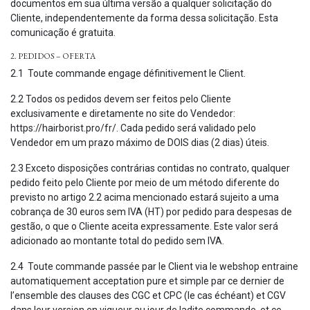
documentos em sua última versão a qualquer solicitação do
Cliente, independentemente da forma dessa solicitação. Esta
comunicação é gratuita.
2. PEDIDOS – OFERTA
2.1 Toute commande engage définitivement le Client.
2.2 Todos os pedidos devem ser feitos pelo Cliente
exclusivamente e diretamente no site do Vendedor:
https://hairborist.pro/fr/. Cada pedido será validado pelo
Vendedor em um prazo máximo de DOIS dias (2 dias) úteis.
2.3 Exceto disposições contrárias contidas no contrato, qualquer
pedido feito pelo Cliente por meio de um método diferente do
previsto no artigo 2.2 acima mencionado estará sujeito a uma
cobrança de 30 euros sem IVA (HT) por pedido para despesas de
gestão, o que o Cliente aceita expressamente. Este valor será
adicionado ao montante total do pedido sem IVA.
2.4 Toute commande passée par le Client via le webshop entraine
automatiquement acceptation pure et simple par ce dernier de
l’ensemble des clauses des CGC et CPC (le cas échéant) et CGV
dans leur version en vigueur au jour de ladite commande, et ce,