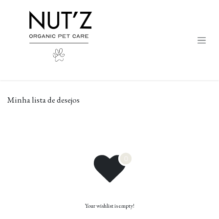
Pular para o conteúdo
Minha lista de desejos
Your wishlist is empty!