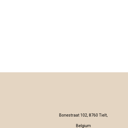
Bonestraat 102, 8760 Tielt,
Belgium